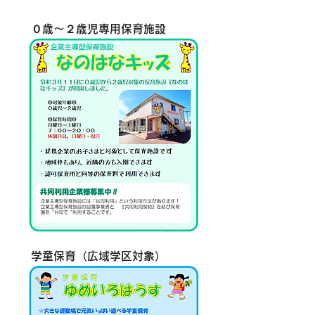
​０歳～２歳児専用保育施設
学童保育（広域学区対象）