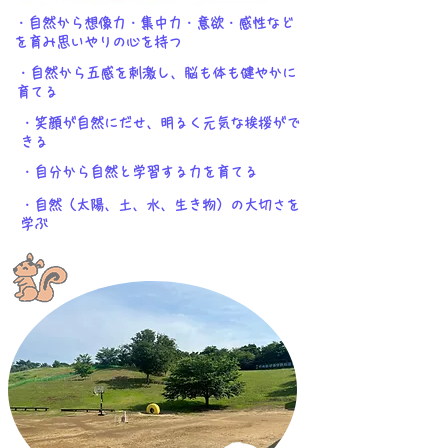
・自然から想像力・集中力・意欲・感性など
を育み思いやりの心を持つ
・自然から五感を刺激し、脳も体も健やかに
育てる
・笑顔が自然にだせ、明るく元気な挨拶がで
きる
・自分から自然と学習する力を育てる
・自然（太陽、土、水、生き物）の大切さを
学ぶ