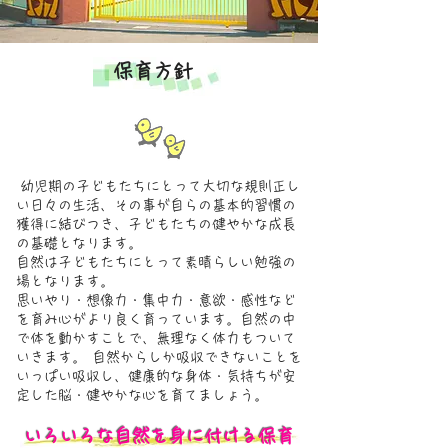
保育方針
幼児期の子どもたちにとって大切な規則正し
い日々の生活、その事が自らの基本的習慣の
獲得に結びつき、子どもたちの健やかな成長
の基礎となります。
自然は子どもたちにとって素晴らしい勉強の
場となります。
思いやり・想像力・集中力・意欲・感性など
を育み心がより良く育っています。自然の中
で体を動かすことで、無理なく体力もついて
いきます。 自然からしか吸収できないことを
いっぱい吸収し、健康的な身体・気持ちが安
定した脳・健やかな心を育てましょう。
​いろいろな自然を身に付ける
保育