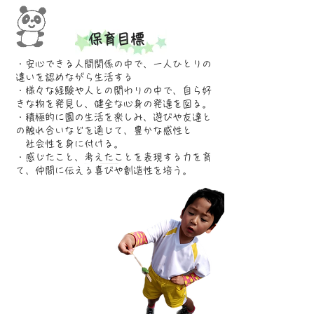
保育目標
・安心できる人間関係の中で、一人ひとりの
違いを認めながら生活する
​・様々な経験や人との関わりの中で、自ら好
きな物を発見し、健全な心身の発達を図る。
​・積極的に園の生活を楽しみ、遊びや友達と
の触れ合いなどを通じて、豊かな感性と
社会性を身に付ける。
​・感じたこと、考えたことを表現する力を育
て、仲間に伝える喜びや創造性を培う。